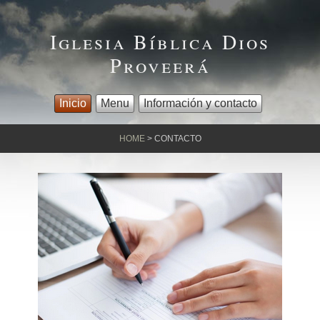
Iglesia Bíblica Dios
Proveerá
Inicio
Menu
Información y contacto
HOME
>
CONTACTO